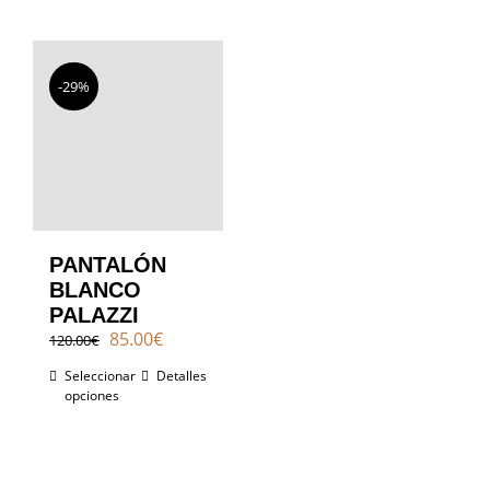
-29%
PANTALÓN
BLANCO
PALAZZI
El
El
85.00
€
120.00
€
precio
precio
Seleccionar
Detalles
original
actual
opciones
era:
es:
120.00€.
85.00€.