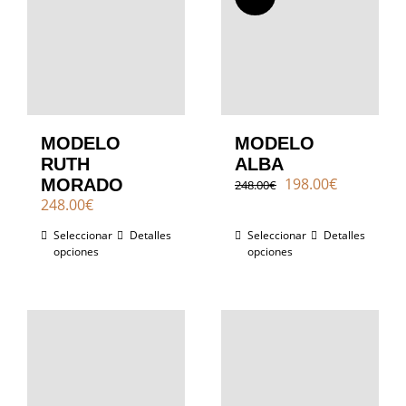
MODELO
MODELO
RUTH
ALBA
El
El
198.00
€
MORADO
248.00
€
precio
precio
248.00
€
original
actual
Seleccionar
Detalles
Seleccionar
era:
Detalles
es:
opciones
opciones
248.00€.
198.00€.