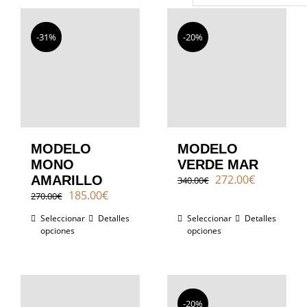
Contacto
-31%
-20%
MODELO
MODELO
MONO
VERDE MAR
El
El
272.00
€
AMARILLO
340.00
€
precio
precio
El
El
185.00
€
270.00
€
original
actual
precio
precio
Seleccionar
Detalles
Seleccionar
era:
Detalles
es:
original
actual
opciones
opciones
340.00€.
272.00€.
era:
es:
270.00€.
185.00€.
-20%