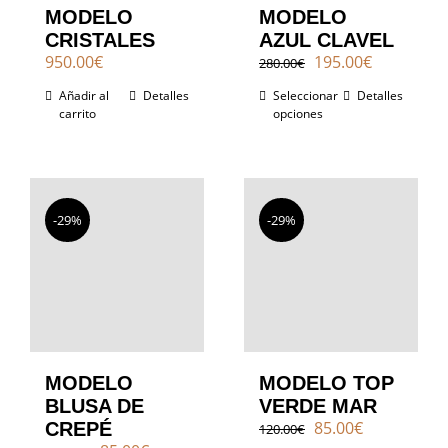
MODELO
MODELO
CRISTALES
AZUL CLAVEL
El
El
950.00
€
195.00
€
280.00
€
precio
precio
Añadir al
Detalles
Seleccionar
Detalles
original
actual
carrito
opciones
era:
es:
280.00€.
195.00€.
-29%
-29%
MODELO
MODELO TOP
BLUSA DE
VERDE MAR
El
El
85.00
€
CREPÉ
120.00
€
precio
precio