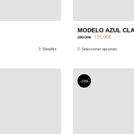
MODELO AZUL CL
El
El
195.00
€
280.00
€
precio
precio
original
actual
Detalles
Seleccionar opciones
era:
es:
280.00€.
195.00€.
-29%