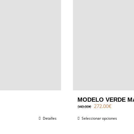
MODELO VERDE M
El
El
272.00
€
340.00
€
precio
precio
original
actual
Detalles
Seleccionar opciones
era:
es:
340.00€.
272.00€.