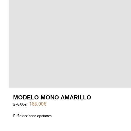
MODELO MONO AMARILLO
El
El
185.00
€
270.00
€
precio
precio
original
actual
Seleccionar opciones
era:
es:
270.00€.
185.00€.