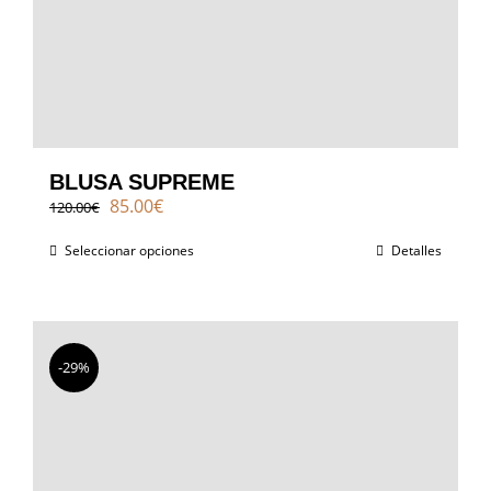
BLUSA SUPREME
El
El
85.00
€
120.00
€
precio
precio
original
actual
Seleccionar opciones
Detalles
era:
es:
120.00€.
85.00€.
-29%