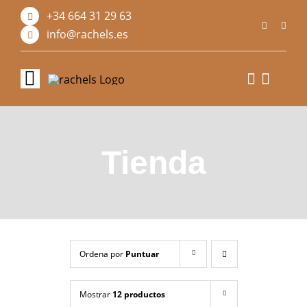
Saltar
+34 664 31 29 63
al
contenido
info@rachels.es
Toggle
Navigation
Inicio
Tienda
Sobre nosotros
Tienda
Diseño personalizado
Ordena por
Puntuar
Blog
Mostrar
12 productos