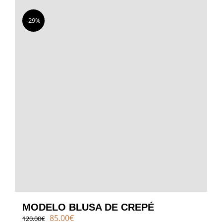
-29%
MODELO BLUSA DE CREPÉ
El
El
85.00
€
120.00
€