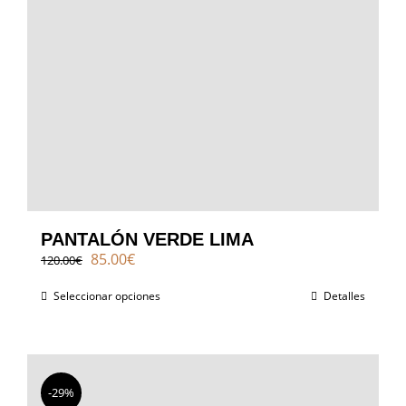
PANTALÓN VERDE LIMA
El
El
85.00
€
120.00
€
precio
precio
original
actual
Seleccionar opciones
Detalles
era:
es:
120.00€.
85.00€.
-29%