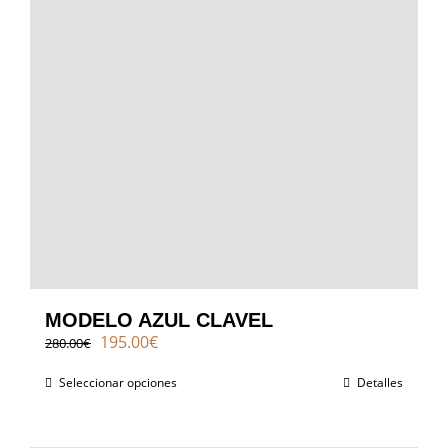
MODELO AZUL CLAVEL
El
El
195.00
€
280.00
€
precio
precio
original
actual
Seleccionar opciones
Detalles
era:
es:
280.00€.
195.00€.