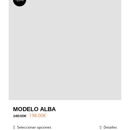
MODELO ALBA
El
El
198.00
€
248.00
€
precio
precio
original
actual
Seleccionar opciones
Detalles