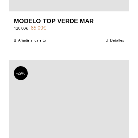
MODELO TOP VERDE MAR
El
El
85.00
€
120.00
€
precio
precio
original
actual
Añadir al carrito
Detalles
era:
es:
120.00€.
85.00€.
-29%