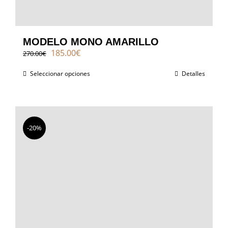
MODELO MONO AMARILLO
El
El
185.00
€
270.00
€
precio
precio
original
actual
Seleccionar opciones
Detalles
era:
es:
270.00€.
185.00€.
-20%