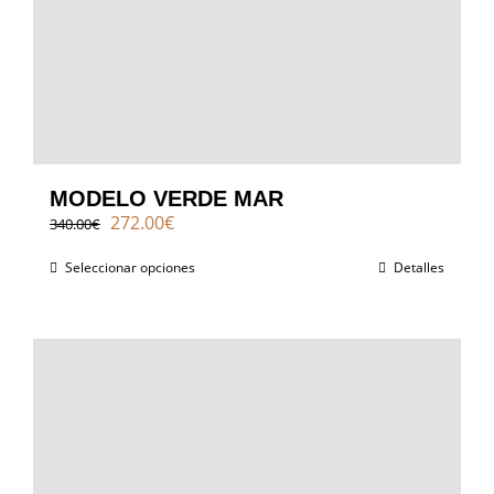
MODELO VERDE MAR
El
El
272.00
€
340.00
€
precio
precio
original
actual
Seleccionar opciones
Detalles
era:
es:
340.00€.
272.00€.