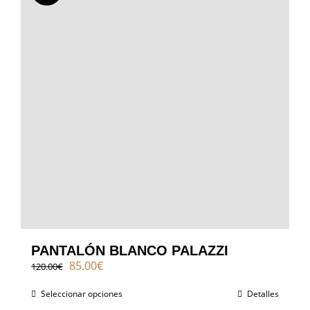
PANTALÓN BLANCO PALAZZI
El
El
85.00
€
120.00
€
precio
precio
original
actual
Seleccionar opciones
Detalles
era:
es: