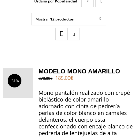
Ordena por
Popularidad
Blog
Mostrar
12 productos
Contacto
MODELO MONO AMARILLO
El
El
185.00
€
270.00
€
-31%
precio
precio
original
actual
Mono pantalón realizado con crepé
era:
es:
bielástico de color amarillo
270.00€.
185.00€.
adornado con cinta de pedrería
perlas de color blanco en camales
delanteros, el cuerpo está
confeccionado con encaje blanco de
pedrería de lentejuelas de alta