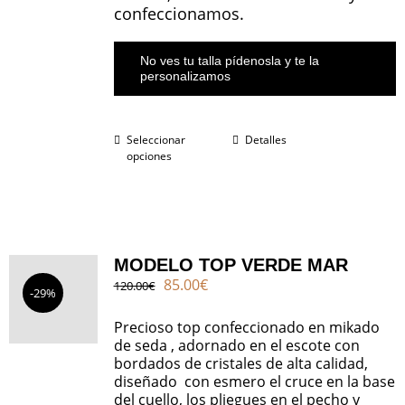
confeccionamos.
No ves tu talla pídenosla y te la
personalizamos
Seleccionar
Detalles
opciones
MODELO TOP VERDE MAR
El
El
85.00
€
120.00
€
-29%
precio
precio
original
actual
Precioso top confeccionado en mikado
era:
es:
de seda , adornado en el escote con
120.00€.
85.00€.
bordados de cristales de alta calidad,
diseñado con esmero el cruce en la base
del cuello, los pliegues en el pecho y