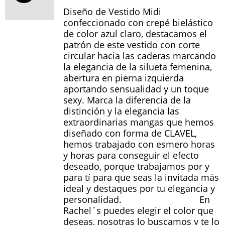
original
actual
Diseño de Vestido Midi
era:
es:
confeccionado con crepé bielástico
280.00€.
195.00€.
de color azul claro, destacamos el
patrón de este vestido con corte
circular hacia las caderas marcando
la elegancia de la silueta femenina,
abertura en pierna izquierda
aportando sensualidad y un toque
sexy. Marca la diferencia de la
distinción y la elegancia las
extraordinarias mangas que hemos
diseñado con forma de CLAVEL,
hemos trabajado con esmero horas
y horas para conseguir el efecto
deseado, porque trabajamos por y
para tí para que seas la invitada más
ideal y destaques por tu elegancia y
personalidad. En
Rachel´s puedes elegir el color que
deseas, nosotras lo buscamos y te lo