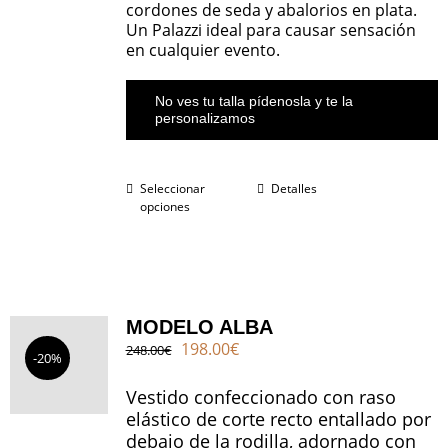
cordones de seda y abalorios en plata.
Un Palazzi ideal para causar sensación
en cualquier evento.
No ves tu talla pídenosla y te la
personalizamos
Seleccionar
Detalles
opciones
MODELO ALBA
El
El
198.00
€
248.00
€
-20%
precio
precio
original
actual
Vestido confeccionado con raso
era:
es:
elástico de corte recto entallado por
248.00€.
198.00€.
debajo de la rodilla, adornado con