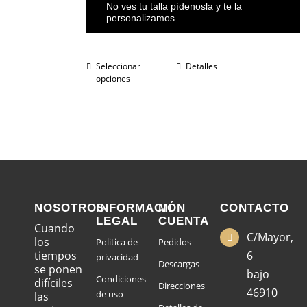
No ves tu talla pídenosla y te la
personalizamos
Seleccionar
Detalles
opciones
NOSOTROS
INFORMACIÓN
MI
CONTACTO
LEGAL
CUENTA
Cuando
C/Mayor,
los
Politica de
Pedidos
tiempos
6
privacidad
Descargas
se ponen
bajo
Condiciones
difíciles
Direcciones
46910
de uso
las