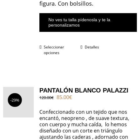
figura. Con bolsillos.
No ves tu talla pídenosla y te la
personalizamos
Seleccionar
Detalles
opciones
PANTALÓN BLANCO PALAZZI
El
El
85.00
€
120.00
€
-29%
precio
precio
original
actual
Confeccionado con un tejido que nos
era:
es:
encantó, neopreno , de suave textura,
120.00€.
85.00€.
con cuerpo y mucha caída, lo hemos
diseñado con un corte en triángulo
ajustando las caderas , adornado con