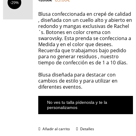
-29%
precio
precio
original
actual
Blusa confeccionada en crepé de calidad
era:
es:
, diseñada con un cuello alto y abierto en
120.00€.
85.00€.
redondo y mangas exclusivas de Rachel
´s. Botones en color crema con
swarovsky. Esta prenda se confecciona a
Medida y en el color que desees.
Recuerda que trabajamos bajo pedido
para no generar residuos , nuestro
tiempo de confección es de 1 a 10 días.
Blusa diseñada para destacar con
cambios de estilo y para utilizar en
diferentes eventos.
No ves tu talla pídenosla y te la
personalizamos
Añadir al carrito
Detalles