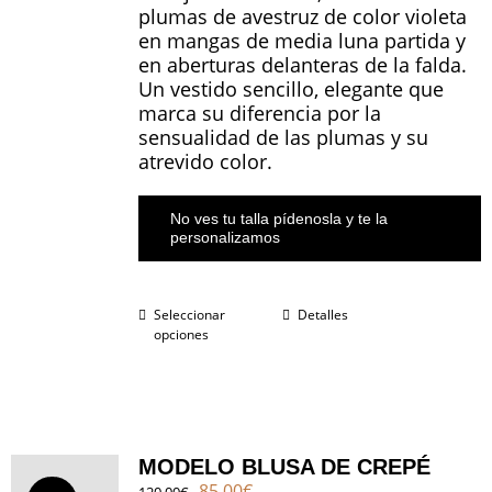
plumas de avestruz de color violeta
en mangas de media luna partida y
en aberturas delanteras de la falda.
Un vestido sencillo, elegante que
marca su diferencia por la
sensualidad de las plumas y su
atrevido color.
No ves tu talla pídenosla y te la
personalizamos
Seleccionar
Detalles
opciones
MODELO BLUSA DE CREPÉ
El
El
85.00
€
120.00
€