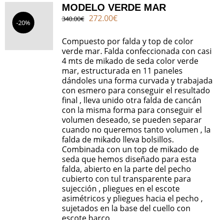
MODELO VERDE MAR
El
El
272.00
€
340.00
€
-20%
precio
precio
original
actual
Compuesto por falda y top de color
era:
es:
verde mar. Falda confeccionada con casi
340.00€.
272.00€.
4 mts de mikado de seda color verde
mar, estructurada en 11 paneles
dándoles una forma curvada y trabajada
con esmero para conseguir el resultado
final , lleva unido otra falda de cancán
con la misma forma para conseguir el
volumen deseado, se pueden separar
cuando no queremos tanto volumen , la
falda de mikado lleva bolsillos.
Combinada con un top de mikado de
seda que hemos diseñado para esta
falda, abierto en la parte del pecho
cubierto con tul transparente para
sujección , pliegues en el escote
asimétricos y pliegues hacia el pecho ,
sujetados en la base del cuello con
escote barco.