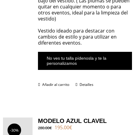
bajo del vestido. ( Las plumas se pueden
quitar en cualquier momento o para
otros eventos, ideal para la limpieza del
vestido)
Vestido ideado para destacar con
cambios de estilo y para utilizar en
diferentes eventos.
No ves tu talla pídenosla y te la
personalizamos
Añadir al carrito
Detalles
MODELO AZUL CLAVEL
El
El
195.00
€
280.00
€
-30%
precio
precio