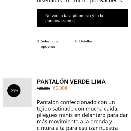
diseñadas con mimo por Rachel´s.
No ves tu talla pídenosla y te la
personalizamos
Seleccionar
Detalles
opciones
PANTALÓN VERDE LIMA
El
El
85.00
€
120.00
€
-29%
precio
precio
original
actual
Pantalón confeccionado con un
era:
es:
tejido satinado con mucha caída,
120.00€.
85.00€.
pliegues minis en delantero para dar
más movimiento a la prenda y
cintura alta para estilizar nuestra