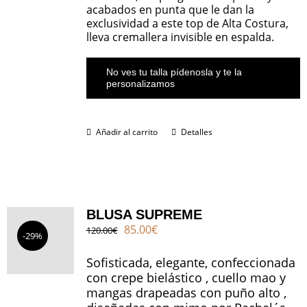
acabados en punta que le dan la
exclusividad a este top de Alta Costura,
lleva cremallera invisible en espalda.
No ves tu talla pídenosla y te la
personalizamos
Añadir al carrito
Detalles
BLUSA SUPREME
El
El
85.00
€
120.00
€
-29%
precio
precio
original
actual
Sofisticada, elegante, confeccionada
era:
es:
con crepe bielástico , cuello mao y
120.00€.
85.00€.
mangas drapeadas con puño alto ,