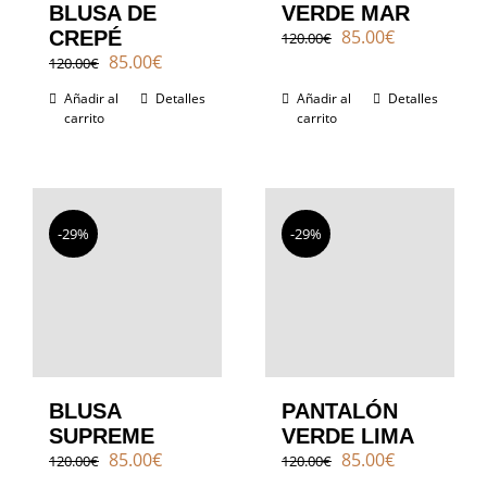
BLUSA DE
VERDE MAR
El
El
85.00
€
CREPÉ
120.00
€
precio
precio
El
El
85.00
€
120.00
€
original
actual
precio
precio
Añadir al
Detalles
Añadir al
era:
Detalles
es:
original
actual
carrito
carrito
120.00€.
85.00€.
era:
es:
120.00€.
85.00€.
-29%
-29%
BLUSA
PANTALÓN
SUPREME
VERDE LIMA
El
El
El
El
85.00
€
85.00
€
120.00
€
120.00
€
precio
precio
precio
precio