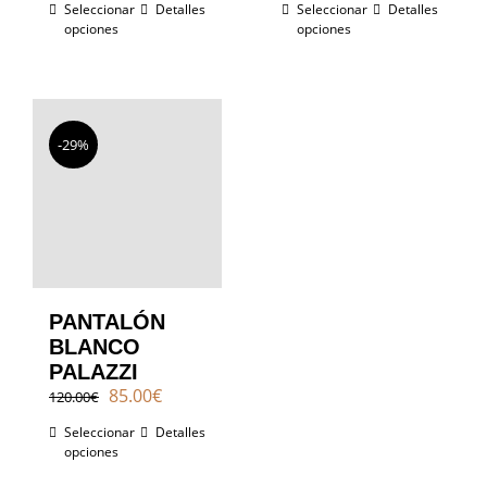
Seleccionar
Detalles
Seleccionar
Detalles
original
actual
original
actual
opciones
opciones
era:
es:
era:
es:
120.00€.
85.00€.
120.00€.
85.00€.
-29%
PANTALÓN
BLANCO
PALAZZI
El
El
85.00
€
120.00
€
precio
precio
Seleccionar
Detalles
original
actual
opciones
era:
es:
120.00€.
85.00€.