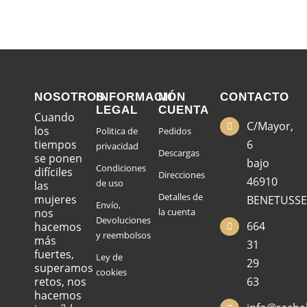
NOSOTROS
INFORMACIÓN
MI
CONTACTO
LEGAL
CUENTA
Cuando
C/Mayor,
los
Politica de
Pedidos
tiempos
6
privacidad
Descargas
se ponen
bajo
Condiciones
difíciles
Direcciones
46910
de uso
las
Detalles de
mujeres
BENETUSSE
Envío,
nos
la cuenta
Devoluciones
664
hacemos
y reembolsos
más
31
fuertes,
Ley de
29
superamos
cookies
retos, nos
63
hacemos