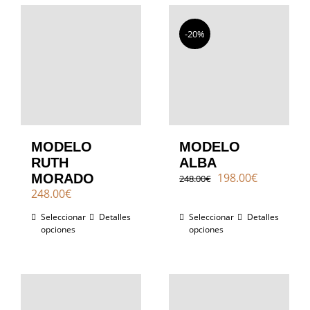
-20%
MODELO
MODELO
RUTH
ALBA
El
El
198.00
€
MORADO
248.00
€
precio
precio
248.00
€
original
actual
Seleccionar
Detalles
Seleccionar
era:
Detalles
es:
opciones
opciones
248.00€.
198.00€.