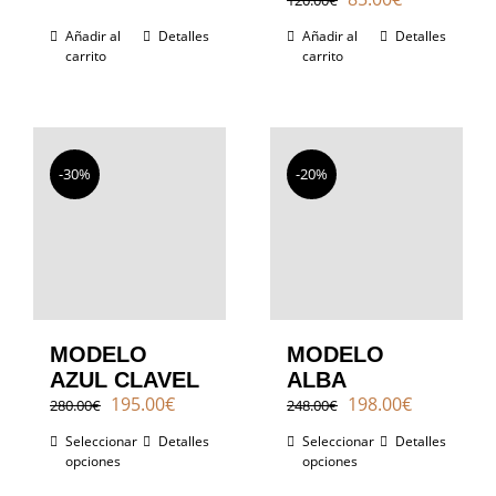
precio
precio
Añadir al
Detalles
Añadir al
Detalles
original
actual
carrito
carrito
era:
es:
120.00€.
85.00€.
-30%
-20%
MODELO
MODELO
AZUL CLAVEL
ALBA
El
El
El
El
195.00
€
198.00
€
280.00
€
248.00
€
precio
precio
precio
precio
Seleccionar
Detalles
Seleccionar
Detalles
original
actual
original
actual
opciones
opciones
era:
es:
era:
es:
280.00€.
195.00€.
248.00€.
198.00€.