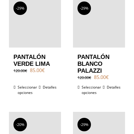
Contacto
-29%
-29%
PANTALÓN
PANTALÓN
VERDE LIMA
BLANCO
El
El
85.00
€
PALAZZI
120.00
€
precio
precio
El
El
85.00
€
120.00
€
original
actual
precio
precio
Seleccionar
era:
Detalles
es:
Seleccionar
Detalles
original
actual
opciones
opciones
120.00€.
85.00€.
era:
es:
120.00€.
85.00€.
-20%
-29%