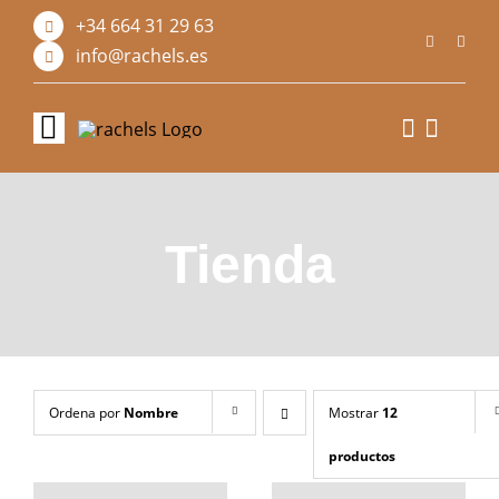
Saltar
+34 664 31 29 63
al
contenido
info@rachels.es
Toggle
Navigation
Inicio
Tienda
Sobre nosotros
Tienda
Diseño personalizado
Ordena por
Nombre
Mostrar
12
Blog
productos