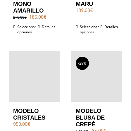
MONO
MARU
189.00
€
AMARILLO
El
El
185.00
€
270.00
€
precio
precio
Seleccionar
Detalles
Seleccionar
Detalles
original
actual
opciones
opciones
era:
es:
270.00€.
185.00€.
-29%
MODELO
MODELO
CRISTALES
BLUSA DE
950.00
€
CREPÉ
El
El
85.00
€
120.00
€