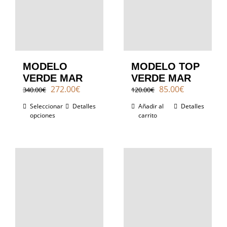
MODELO
MODELO TOP
VERDE MAR
VERDE MAR
El
El
El
El
272.00
€
85.00
€
340.00
€
120.00
€
precio
precio
precio
precio
Seleccionar
Detalles
Añadir al
Detalles
original
actual
original
actual
opciones
carrito
era:
es:
era:
es:
340.00€.
272.00€.
120.00€.
85.00€.