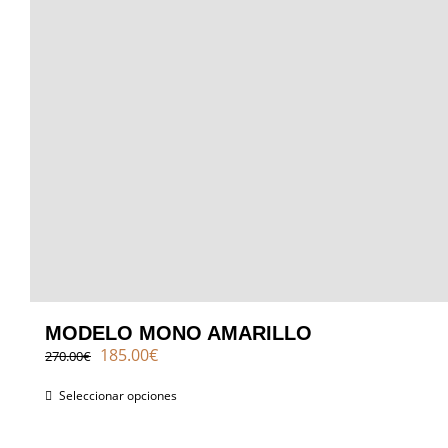
MODELO MONO AMARILLO
El
El
185.00
€
270.00
€
precio
precio
original
actual
Seleccionar opciones
era:
es:
270.00€.
185.00€.