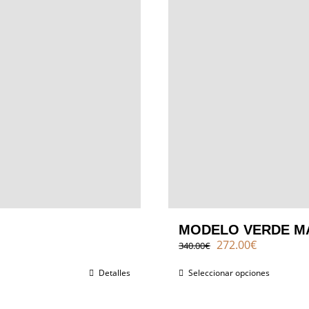
MODELO VERDE M
El
El
272.00
€
340.00
€
precio
precio
original
actual
Detalles
Seleccionar opciones
era:
es:
340.00€.
272.00€.