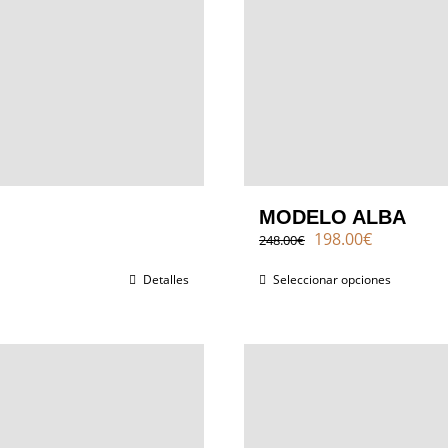
MODELO ALBA
El
El
198.00
€
248.00
€
precio
precio
original
actual
Detalles
Seleccionar opciones
era:
es:
248.00€.
198.00€.