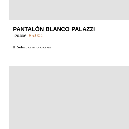
PANTALÓN BLANCO PALAZZI
El
El
85.00
€
120.00
€
precio
precio
original
actual
Seleccionar opciones
era:
es:
120.00€.
85.00€.