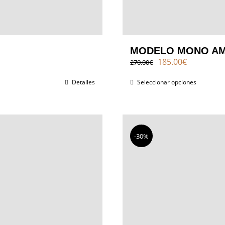
MODELO MONO AM
El
El
185.00
€
270.00
€
precio
precio
original
actual
Detalles
Seleccionar opciones
era:
es:
270.00€.
185.00€.
-30%