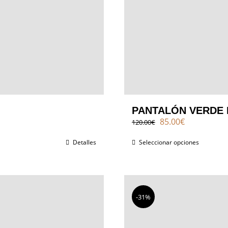
PANTALÓN VERDE 
El
El
85.00
€
120.00
€
precio
precio
original
actual
Detalles
Seleccionar opciones
era:
es:
120.00€.
85.00€.
-31%