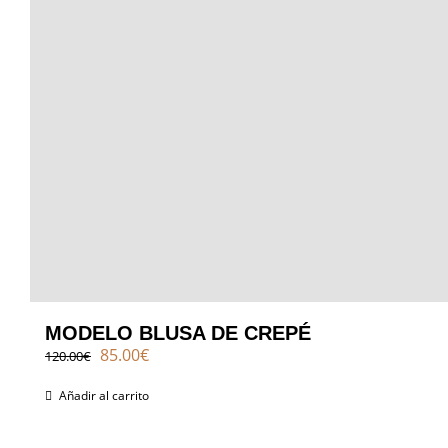
MODELO BLUSA DE CREPÉ
El
El
85.00
€
120.00
€
precio
precio
original
actual
Añadir al carrito
era:
es:
120.00€.
85.00€.