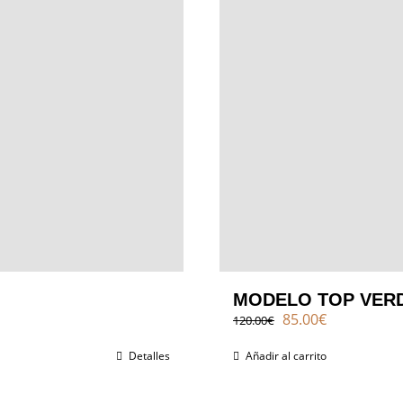
MODELO TOP VER
El
El
85.00
€
120.00
€
precio
precio
original
actual
Detalles
Añadir al carrito
era:
es:
120.00€.
85.00€.