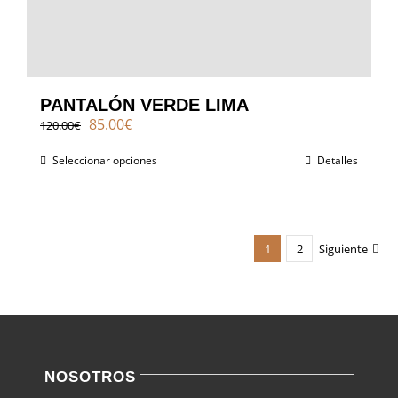
PANTALÓN VERDE LIMA
El
El
85.00
€
120.00
€
precio
precio
original
actual
Seleccionar opciones
Detalles
era:
es:
120.00€.
85.00€.
1
2
Siguiente
NOSOTROS