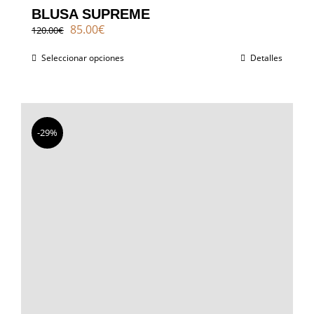
BLUSA SUPREME
El
El
85.00
€
120.00
€
precio
precio
original
actual
Seleccionar opciones
Detalles
era:
es:
120.00€.
85.00€.
-29%