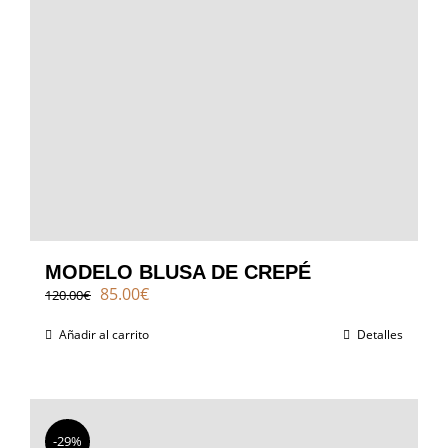
MODELO BLUSA DE CREPÉ
El
El
85.00
€
120.00
€
precio
precio
original
actual
Añadir al carrito
Detalles
era:
es:
120.00€.
85.00€.
-29%