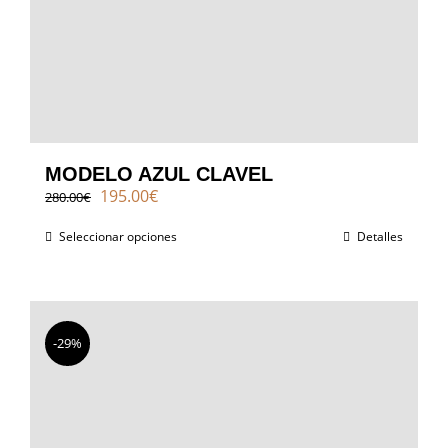
MODELO AZUL CLAVEL
El
El
195.00
€
280.00
€
precio
precio
original
actual
Seleccionar opciones
Detalles
era:
es:
280.00€.
195.00€.
-29%