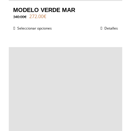
MODELO VERDE MAR
El
El
272.00
€
340.00
€
precio
precio
original
actual
Seleccionar opciones
Detalles
era:
es:
340.00€.
272.00€.