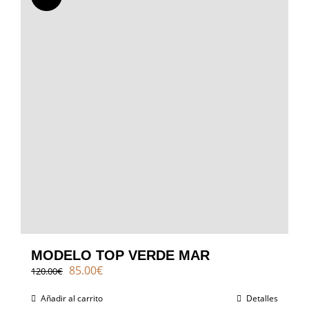
MODELO TOP VERDE MAR
El
El
85.00
€
120.00
€
precio
precio
original
actual
Añadir al carrito
Detalles