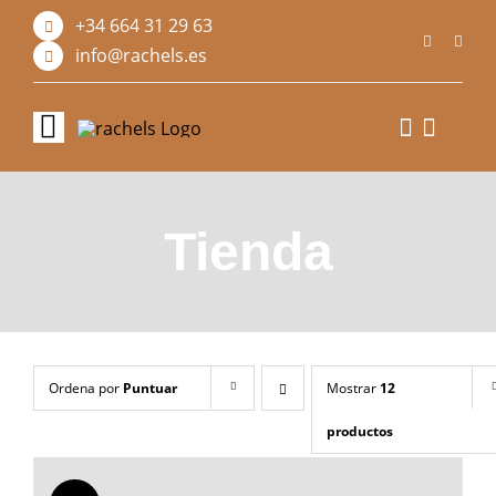
Saltar
+34 664 31 29 63
al
contenido
info@rachels.es
Toggle
Navigation
Inicio
Tienda
Sobre nosotros
Tienda
Diseño personalizado
Ordena por
Puntuar
Mostrar
12
productos
Blog