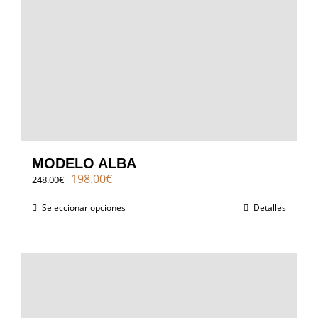
MODELO ALBA
El
El
198.00
€
248.00
€
precio
precio
original
actual
Seleccionar opciones
Detalles
era:
es:
248.00€.
198.00€.