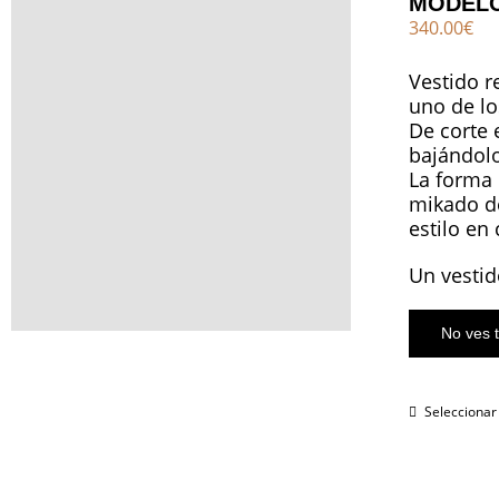
MODELO
340.00
€
Vestido r
uno de lo
De corte 
bajándolo
La forma 
mikado de
estilo en
Un vestid
No ves t
Seleccionar