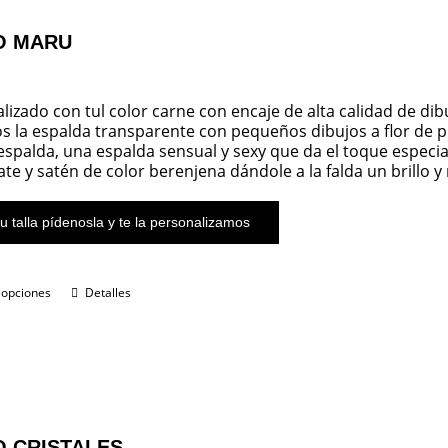
O MARU
alizado con tul color carne con encaje de alta calidad de dib
 la espalda transparente con pequeños dibujos a flor de p
 espalda, una espalda sensual y sexy que da el toque especi
ate y satén de color berenjena dándole a la falda un brillo y
u talla pídenosla y te la personalizamos
 opciones
Detalles
 CRISTALES