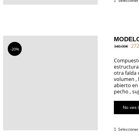
Seleccionar
MODELO
El
272
340.00
€
-20%
pre
ori
Compuesto 
era
estructura
340
otra fald
volumen , 
abierto en
pecho , su
No ves t
Seleccionar