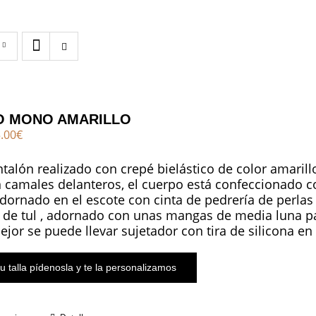
 MONO AMARILLO
El
.00
€
cio
precio
ginal
actual
alón realizado con crepé bielástico de color amarill
:
es:
 camales delanteros, el cuerpo está confeccionado co
.00€.
185.00€.
adornado en el escote con cinta de pedrería de perlas 
 de tul , adornado con unas mangas de media luna pa
mejor se puede llevar sujetador con tira de silicona en
u talla pídenosla y te la personalizamos