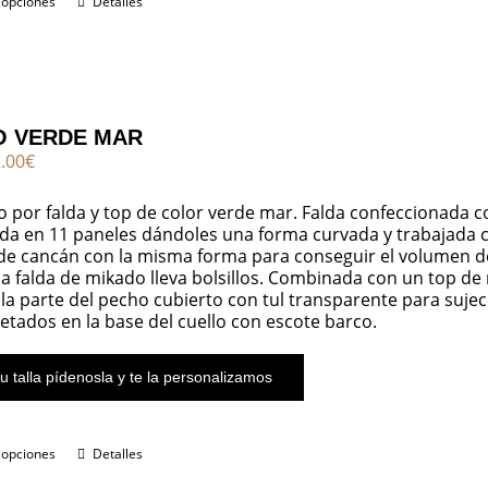
 opciones
Detalles
 VERDE MAR
El
.00
€
cio
precio
ginal
actual
por falda y top de color verde mar. Falda confeccionada c
:
es:
da en 11 paneles dándoles una forma curvada y trabajada co
.00€.
272.00€.
a de cancán con la misma forma para conseguir el volumen
la falda de mikado lleva bolsillos. Combinada con un top d
 la parte del pecho cubierto con tul transparente para sujecc
jetados en la base del cuello con escote barco.
u talla pídenosla y te la personalizamos
 opciones
Detalles