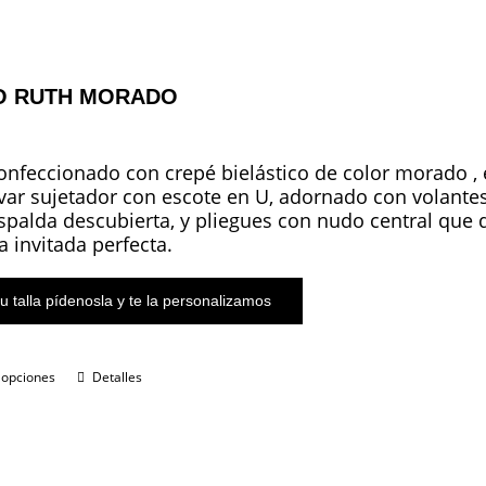
O RUTH MORADO
onfeccionado con crepé bielástico de color morado , 
var sujetador con escote en U, adornado con volantes
espalda descubierta, y pliegues con nudo central que d
la invitada perfecta.
u talla pídenosla y te la personalizamos
 opciones
Detalles