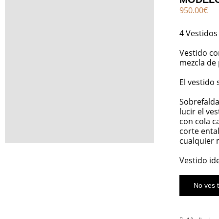
950.00
€
4 Vestidos
Vestido co
mezcla de 
El vestido
Sobrefalda
lucir el v
con cola c
corte enta
cualquier 
Vestido id
No ves t