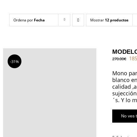
Ordena por
Fecha
Mostrar
12 productos
MODELO
El
185
270.00
€
-31%
pre
ori
Mono pant
era
blanco en
270
calidad ,
sujección
´s. Y lo 
No ves t