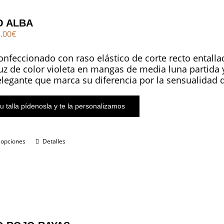
 ALBA
El
.00
€
cio
precio
ginal
actual
onfeccionado con raso elástico de corte recto entall
:
es:
uz de color violeta en mangas de media luna partida y
.00€.
198.00€.
 elegante que marca su diferencia por la sensualidad d
u talla pídenosla y te la personalizamos
 opciones
Detalles