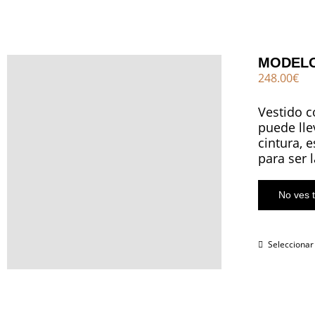
MODEL
248.00
€
Vestido c
puede lle
cintura, 
para ser 
No ves t
Seleccionar