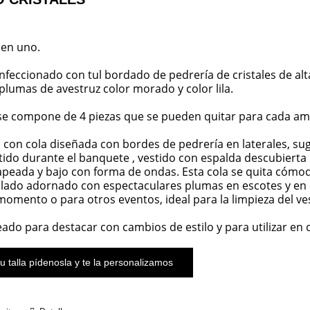
 en uno.
nfeccionado con tul bordado de pedrería de cristales de alta
plumas de avestruz color morado y color lila.
 se compone de 4 piezas que se pueden quitar para cada am
 con cola diseñada con bordes de pedrería en laterales, su
estido durante el banquete , vestido con espalda descubierta 
apeada y bajo con forma de ondas. Esta cola se quita cómo
llado adornado con espectaculares plumas en escotes y en e
momento o para otros eventos, ideal para la limpieza del ve
eado para destacar con cambios de estilo y para utilizar en 
u talla pídenosla y te la personalizamos