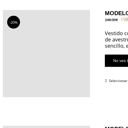
MODELO
El
198
248.00
€
-20%
pre
ori
Vestido c
era
de avestr
248
sencillo,
No ves t
Seleccionar