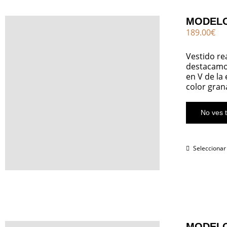
MODEL
189.00
€
Vestido re
destacamos
en V de la
color gran
No ves t
Seleccionar
MODELO