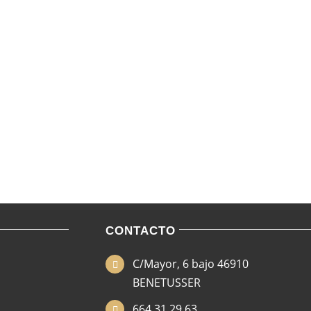
CONTACTO
C/Mayor, 6 bajo 46910
BENETUSSER
664 31 29 63