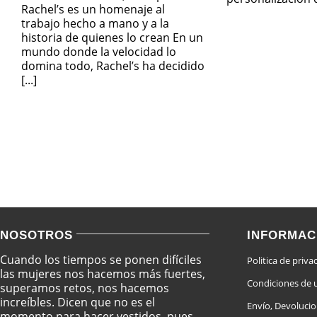
Rachel’s es un homenaje al
trabajo hecho a mano y a la
historia de quienes lo crean En un
mundo donde la velocidad lo
domina todo, Rachel’s ha decidido
[...]
NOSOTROS
INFORMAC
Cuando los tiempos se ponen difíciles
Politica de priva
las mujeres nos hacemos más fuertes,
Condiciones de 
superamos retos, nos hacemos
increíbles. Dicen que no es el
Envío, Devoluci
momento para hacer vestidos, pues