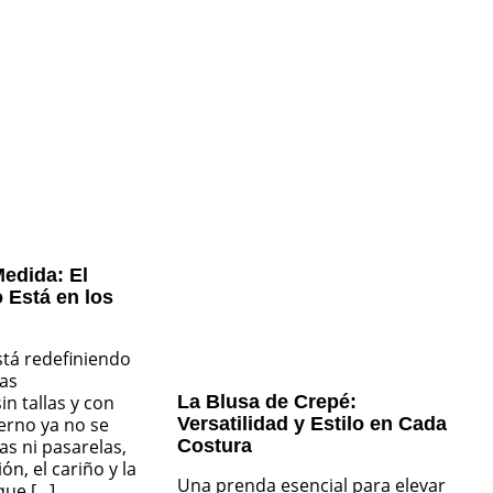
edida: El
 Está en los
tá redefiniendo
das
La Blusa de Crepé:
in tallas y con
Versatilidad y Estilo en Cada
erno ya no se
Costura
as ni pasarelas,
ón, el cariño y la
Una prenda esencial para elevar
e [...]