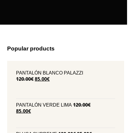
Popular products
PANTALÓN BLANCO PALAZZI
El
El
120.00
€
85.00
€
precio
precio
original
actual
era:
es:
120.00€.
85.00€.
120.00
€
PANTALÓN VERDE LIMA
El
El
85.00
€
precio
precio
original
actual
era:
es: