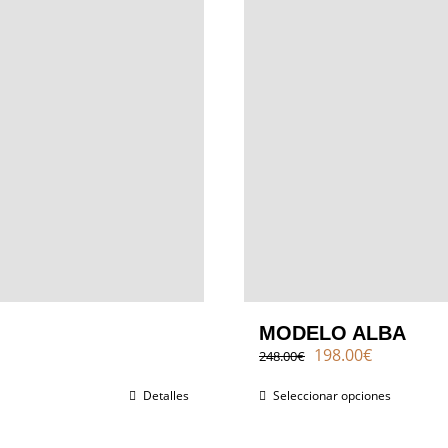
MODELO ALBA
El
El
198.00
€
248.00
€
precio
precio
original
actual
Detalles
Seleccionar opciones
era:
es:
248.00€.
198.00€.