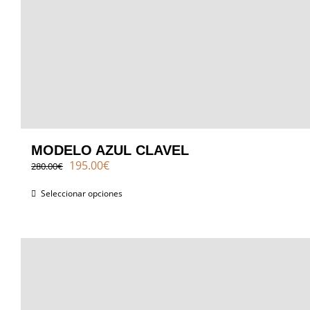
MODELO AZUL CLAVEL
El
El
195.00
€
280.00
€
precio
precio
original
actual
Seleccionar opciones
era:
es:
280.00€.
195.00€.