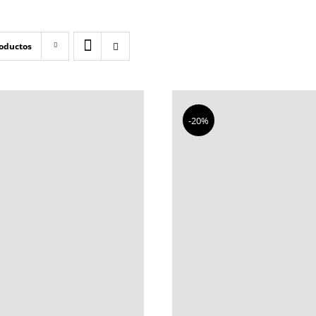
roductos
-20%