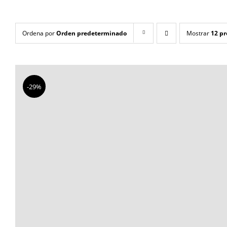
Ordena por
Orden predeterminado
Mostrar
12 p
-29%