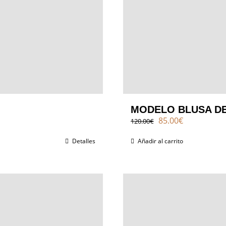
MODELO BLUSA D
El
El
85.00
€
120.00
€
precio
precio
original
actual
Detalles
Añadir al carrito
era:
es:
120.00€.
85.00€.